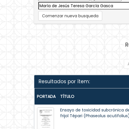
Comenzar nueva busqueda
R
Resultados por ítem:
PORTADA
TÍTULO
Ensayo de toxicidad subcrónica d
frijol Tépari (Phaseolus acutifoliu