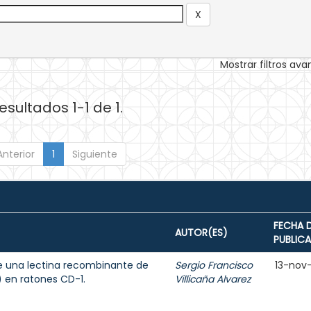
Mostrar filtros av
esultados 1-1 de 1.
Anterior
1
Siguiente
FECHA 
AUTOR(ES)
PUBLIC
e una lectina recombinante de
Sergio Francisco
13-nov
s) en ratones CD-1.
Villicaña Alvarez