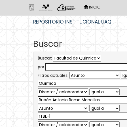
INICIO
Skip
REPOSITORIO INSTITUCIONAL UAQ
navigation
Buscar
Buscar:
por
Filtros actuales: