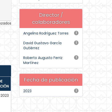
Director /
colaboradores
anzados
Angelina Rodríguez Torres
1
David Gustavo García
1
Gutiérrez
Roberto Augusto Ferriz
1
Martínez
Fecha de publicación
DE
ACIÓN
2023
1
-2023