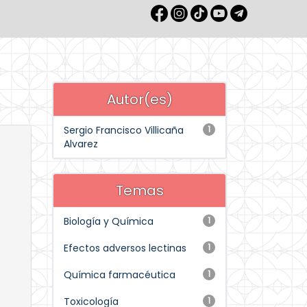
Autor(es)
Sergio Francisco Villicaña
1
Alvarez
Temas
Biología y Química
1
Efectos adversos lectinas
1
Química farmacéutica
1
Toxicología
1