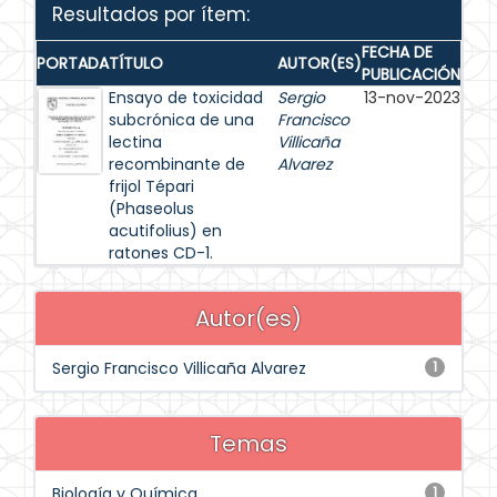
Resultados por ítem:
FECHA DE
PORTADA
TÍTULO
AUTOR(ES)
PUBLICACIÓN
Ensayo de toxicidad
Sergio
13-nov-2023
subcrónica de una
Francisco
lectina
Villicaña
recombinante de
Alvarez
frijol Tépari
(Phaseolus
acutifolius) en
ratones CD-1.
Autor(es)
Sergio Francisco Villicaña Alvarez
1
Temas
Biología y Química
1