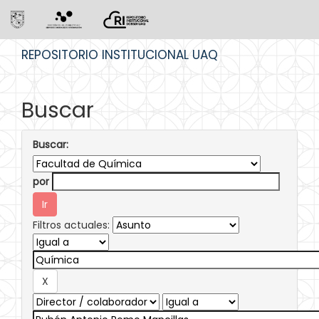
Skip
REPOSITORIO INSTITUCIONAL UAQ
navigation
Buscar
Buscar:
por
Filtros actuales: