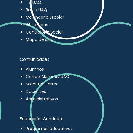
TV UAQ
Radio UAQ
Calendario Escolar
Bibliotecas
Contraloría Social
Mapa de sitio
Comunidades
Alumnos
Correo Alumnos UAQ
Solicitud Correo
Docentes
Administrativos
Educación Continua
Programas educativos