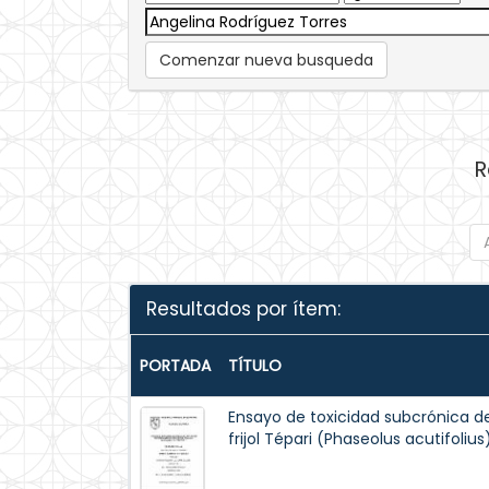
Comenzar nueva busqueda
R
Resultados por ítem:
PORTADA
TÍTULO
Ensayo de toxicidad subcrónica d
frijol Tépari (Phaseolus acutifoliu