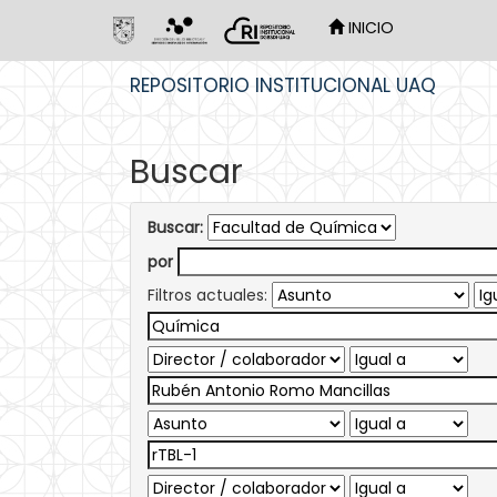
INICIO
Skip
REPOSITORIO INSTITUCIONAL UAQ
navigation
Buscar
Buscar:
por
Filtros actuales: