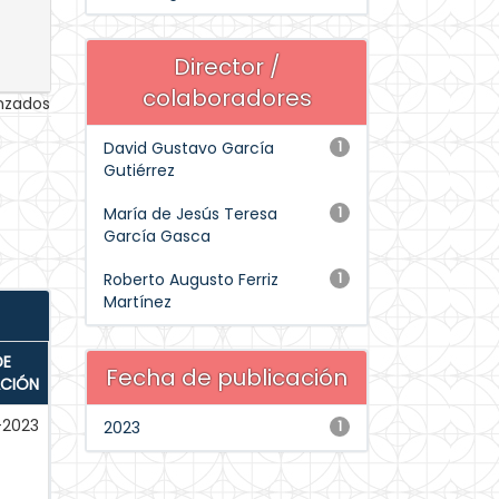
Director /
colaboradores
anzados
David Gustavo García
1
Gutiérrez
María de Jesús Teresa
1
García Gasca
Roberto Augusto Ferriz
1
Martínez
DE
Fecha de publicación
ACIÓN
-2023
2023
1