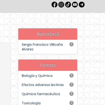
Autor(es)
Sergio Francisco Villicaña
1
Alvarez
Temas
Biología y Química
1
Efectos adversos lectinas
1
Química farmacéutica
1
Toxicología
1