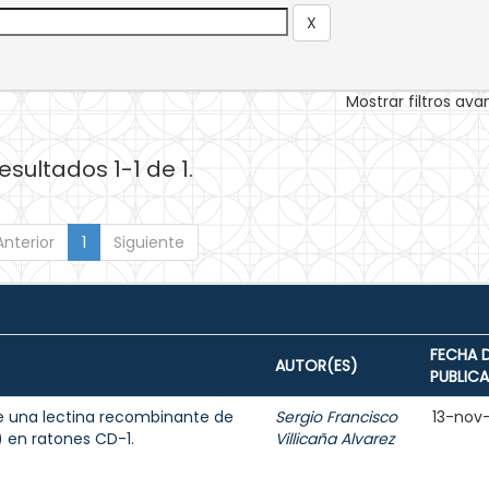
Mostrar filtros av
esultados 1-1 de 1.
Anterior
1
Siguiente
FECHA 
AUTOR(ES)
PUBLIC
e una lectina recombinante de
Sergio Francisco
13-nov
s) en ratones CD-1.
Villicaña Alvarez