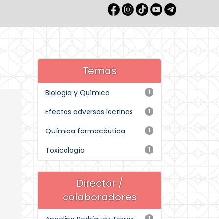
Temas
Biología y Química
1
Efectos adversos lectinas
1
Química farmacéutica
1
Toxicología
1
Director /
colaboradores
1