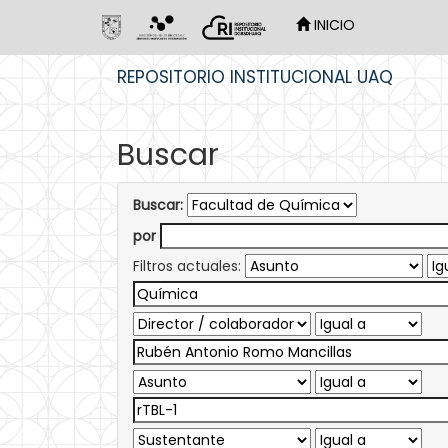
INICIO
Skip
REPOSITORIO INSTITUCIONAL UAQ
navigation
Buscar
Buscar:
por
Filtros actuales: