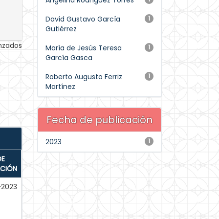
Angelina Rodríguez Torres
David Gustavo García
1
Gutiérrez
anzados
María de Jesús Teresa
1
García Gasca
Roberto Augusto Ferriz
1
Martínez
Fecha de publicación
2023
1
DE
ACIÓN
-2023