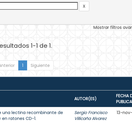
Mostrar filtros av
esultados 1-1 de 1.
Anterior
1
Siguiente
FECHA 
AUTOR(ES)
PUBLIC
e una lectina recombinante de
Sergio Francisco
13-nov
s) en ratones CD-1.
Villicaña Alvarez