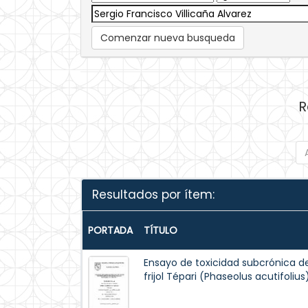
Comenzar nueva busqueda
R
Resultados por ítem:
PORTADA
TÍTULO
Ensayo de toxicidad subcrónica d
frijol Tépari (Phaseolus acutifoliu