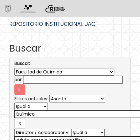
Skip
REPOSITORIO INSTITUCIONAL UAQ
navigation
Buscar
Buscar:
por
Filtros actuales: