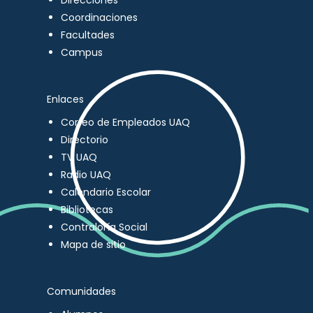
Direcciones
Coordinaciones
Facultades
Campus
Enlaces
Correo de Empleados UAQ
Directorio
TV UAQ
Radio UAQ
Calendario Escolar
Bibliotecas
Contraloría Social
Mapa de sitio
Comunidades