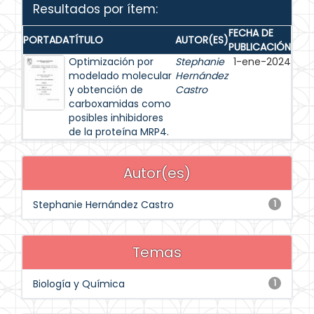
Resultados por ítem:
FECHA DE
PORTADA
TÍTULO
AUTOR(ES)
PUBLICACIÓN
Optimización por
Stephanie
1-ene-2024
modelado molecular
Hernández
y obtención de
Castro
carboxamidas como
posibles inhibidores
de la proteína MRP4.
Autor(es)
Stephanie Hernández Castro
1
Temas
Biología y Química
1