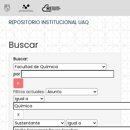
Skip
REPOSITORIO INSTITUCIONAL UAQ
navigation
Buscar
Buscar:
por
Filtros actuales: