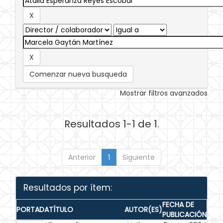
Comenzar nueva busqueda
Mostrar filtros avanzados
Resultados 1-1 de 1.
Anterior
1
Siguiente
Resultados por ítem:
FECHA DE
PORTADA
TÍTULO
AUTOR(ES)
PUBLICACIÓN