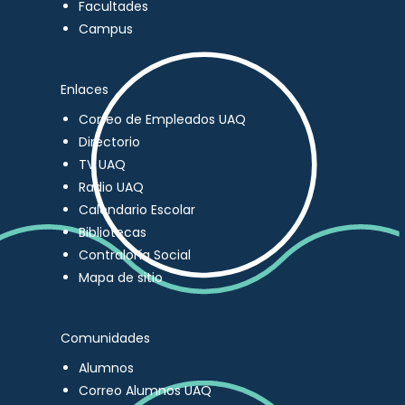
Facultades
Campus
Enlaces
Correo de Empleados UAQ
Directorio
TV UAQ
Radio UAQ
Calendario Escolar
Bibliotecas
Contraloría Social
Mapa de sitio
Comunidades
Alumnos
Correo Alumnos UAQ