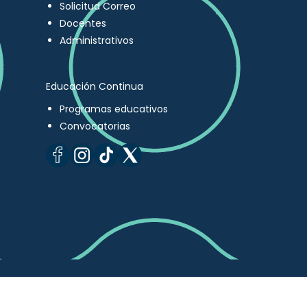
Solicitud Correo
Docentes
Administrativos
Educación Continua
Programas educativos
Convocatorias