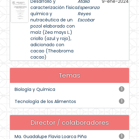
Desarrollo y
Atalia
9-ene-2024
caracterización física
Esperanza
química y
Reyes
nutracéutica de un
Escobar
pozol elaborado con
maíz (Zea mays L.)
criollo (azul y rojo),
adicionado con
cacao (Theobroma
cacao)
Temas
Biología y Química
1
Tecnología de los Alimentos
1
Director / colaboradores
Ma. Guadalupe Flavia Loarca Piña
1