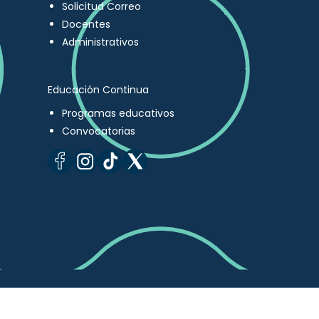
Solicitud Correo
Docentes
Administrativos
Educación Continua
Programas educativos
Convocatorias