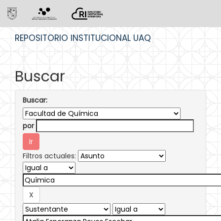
Skip
REPOSITORIO INSTITUCIONAL UAQ
navigation
Buscar
Buscar:
por
Filtros actuales: