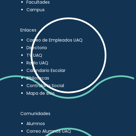
Facultades
Campus
Enlaces
Correo de Empleados UAQ
Directorio
TV UAQ
Radio UAQ
Calendario Escolar
Bibliotecas
Contraloría Social
Mapa de sitio
Comunidades
Alumnos
Correo Alumnos UAQ