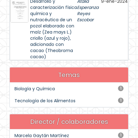
Desarrollo y
Atalia
9-ene-2024
caracterización física
Esperanza
química y
Reyes
nutracéutica de un
Escobar
pozol elaborado con
maíz (Zea mays L.)
criollo (azul y rojo),
adicionado con
cacao (Theobroma
cacao)
Temas
Biología y Química
1
Tecnología de los Alimentos
1
Director / colaboradores
Marcela Gaytán Martínez
1