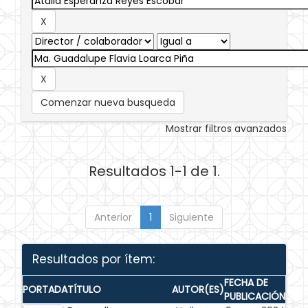
Comenzar nueva busqueda
Mostrar filtros avanzados
Resultados 1-1 de 1.
Anterior
1
Siguiente
Resultados por ítem:
FECHA DE
PORTADA
TÍTULO
AUTOR(ES)
PUBLICACIÓN