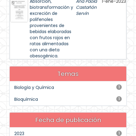
Absorción,
Ana Paola
1-ene-2023
biotransformación y
Castañón
excreción de
Servín
polifenoles
provenientes de
bebidas elaboradas
con frutos rojos en
ratas alimentadas
con una dieta
obesogénica.
Temas
Biología y Química
1
Bioquímica
1
Fecha de publicación
2023
1