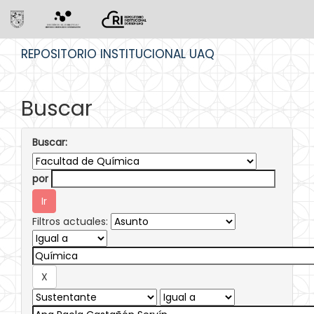
Skip
REPOSITORIO INSTITUCIONAL UAQ
navigation
Buscar
Buscar:
por
Filtros actuales: