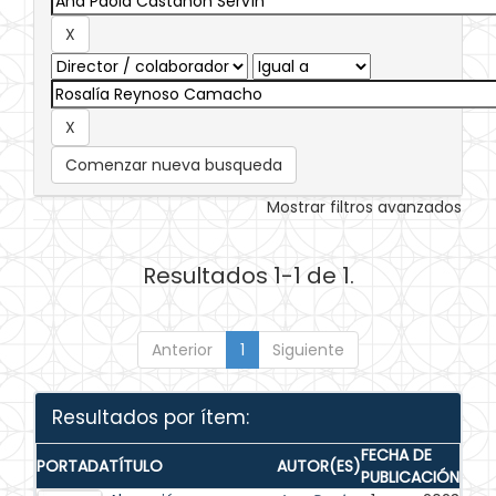
Comenzar nueva busqueda
Mostrar filtros avanzados
Resultados 1-1 de 1.
Anterior
1
Siguiente
Resultados por ítem:
FECHA DE
PORTADA
TÍTULO
AUTOR(ES)
PUBLICACIÓN