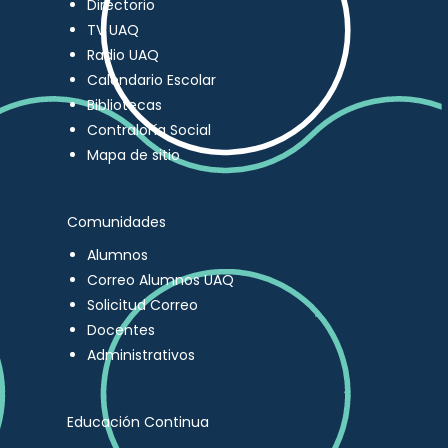
Directorio
TV UAQ
Radio UAQ
Calendario Escolar
Bibliotecas
Contraloría Social
Mapa de sitio
Comunidades
Alumnos
Correo Alumnos UAQ
Solicitud Correo
Docentes
Administrativos
Educación Continua