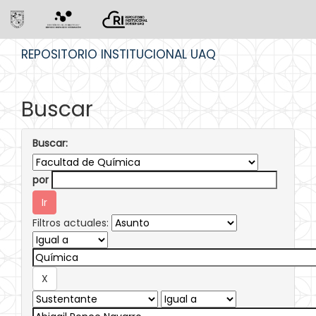
Skip
REPOSITORIO INSTITUCIONAL UAQ
navigation
Buscar
Buscar:
por
Filtros actuales: