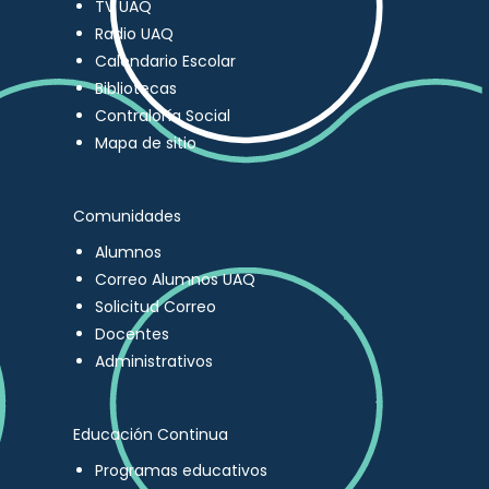
TV UAQ
Radio UAQ
Calendario Escolar
Bibliotecas
Contraloría Social
Mapa de sitio
Comunidades
Alumnos
Correo Alumnos UAQ
Solicitud Correo
Docentes
Administrativos
Educación Continua
Programas educativos