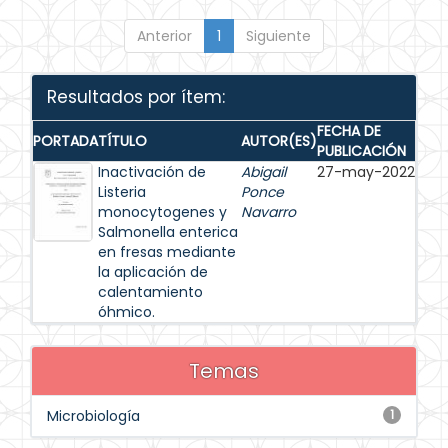
Anterior
1
Siguiente
Resultados por ítem:
FECHA DE
PORTADA
TÍTULO
AUTOR(ES)
PUBLICACIÓN
Inactivación de
Abigail
27-may-2022
Listeria
Ponce
monocytogenes y
Navarro
Salmonella enterica
en fresas mediante
la aplicación de
calentamiento
óhmico.
Temas
Microbiología
1