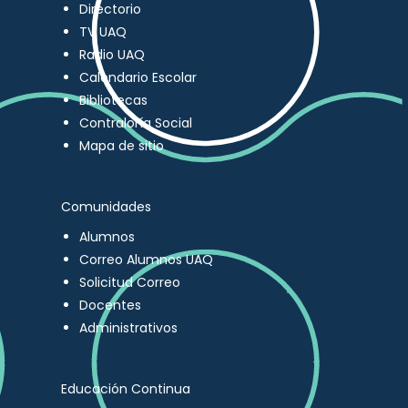
Directorio
TV UAQ
Radio UAQ
Calendario Escolar
Bibliotecas
Contraloría Social
Mapa de sitio
Comunidades
Alumnos
Correo Alumnos UAQ
Solicitud Correo
Docentes
Administrativos
Educación Continua