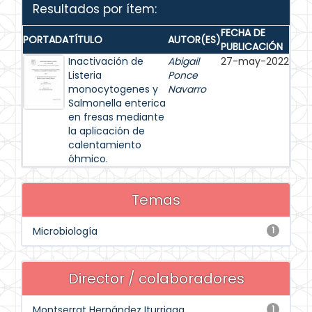
Resultados por ítem:
FECHA DE
PORTADA
TÍTULO
AUTOR(ES)
PUBLICACIÓN
Inactivación de
Abigail
27-may-2022
Listeria
Ponce
monocytogenes y
Navarro
Salmonella enterica
en fresas mediante
la aplicación de
calentamiento
óhmico.
Temas
Microbiología
1
Director / colaboradores
Montserrat Hernández Iturriaga
1