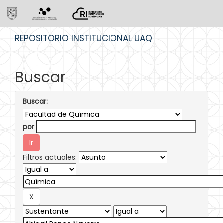
Skip
REPOSITORIO INSTITUCIONAL UAQ
navigation
Buscar
Buscar:
por
Filtros actuales: