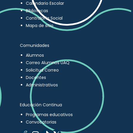
Calendario Escolar
Bibliotecas
Contraloría Social
Mapa de sitio
Comunidades
Alumnos
Correo Alumnos UAQ
Solicitud Correo
Docentes
Administrativos
Educación Continua
Programas educativos
Convocatorias