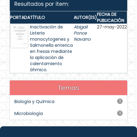
Resultados por ítem:
FECHA DE
PORTADA
TÍTULO
AUTOR(ES)
PUBLICACIÓN
Inactivación de
Abigail
27-may-2022
Listeria
Ponce
monocytogenes y
Navarro
Salmonella enterica
en fresas mediante
la aplicación de
calentamiento
óhmico.
Temas
Biología y Química
1
Microbiología
1