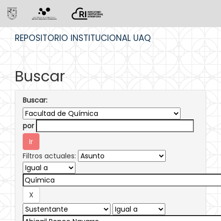
Skip
REPOSITORIO INSTITUCIONAL UAQ
navigation
Buscar
Buscar:
por
Filtros actuales: