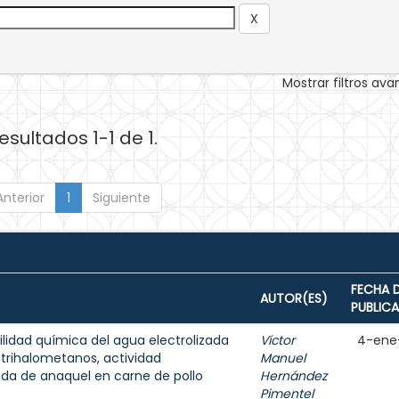
Mostrar filtros av
esultados 1-1 de 1.
Anterior
1
Siguiente
FECHA 
AUTOR(ES)
PUBLIC
ilidad química del agua electrolizada
Víctor
4-ene
trihalometanos, actividad
Manuel
ida de anaquel en carne de pollo
Hernández
Pimentel