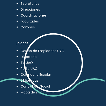
Secretarios
Direcciones
Coordinaciones
Facultades
Campus
Enlaces
Correo de Empleados UAQ
Directorio
TV UAQ
Radio UAQ
Calendario Escolar
Bibliotecas
Contraloría Social
Mapa de sitio