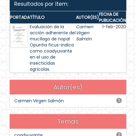
Resultados por ítem:
FECHA DE
PORTADA
TÍTULO
AUTOR(ES)
PUBLICACIÓN
Evaluación de la
Carmen
1-feb-2020
acción adherente del
Virgen
mucílago de nopal
Salmón
Opuntia ficus-indica
como coadyuvante
en el uso de
insecticidas
agrícolas.
Autor(es)
Carmen Virgen Salmón
1
Temas
coadyuvante
1