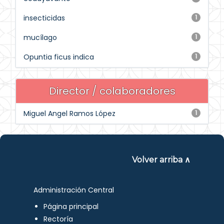
insecticidas
1
mucílago
1
Opuntia ficus indica
1
Director / colaboradores
Miguel Angel Ramos López
1
Volver arriba ∧
Administración Central
Página principal
Rectoría