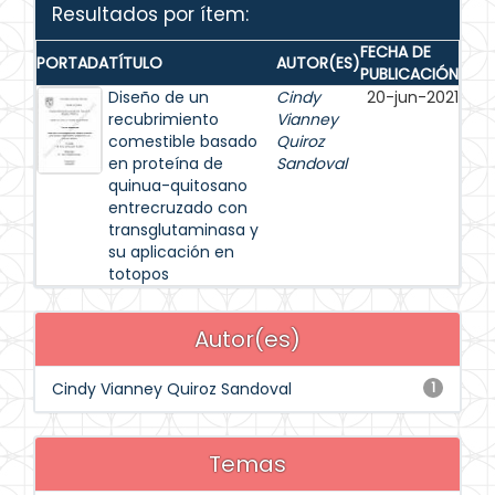
Resultados por ítem:
FECHA DE
PORTADA
TÍTULO
AUTOR(ES)
PUBLICACIÓN
Diseño de un
Cindy
20-jun-2021
recubrimiento
Vianney
comestible basado
Quiroz
en proteína de
Sandoval
quinua-quitosano
entrecruzado con
transglutaminasa y
su aplicación en
totopos
Autor(es)
Cindy Vianney Quiroz Sandoval
1
Temas