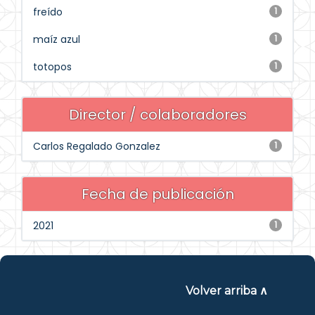
freído
1
maíz azul
1
totopos
1
Director / colaboradores
Carlos Regalado Gonzalez
1
Fecha de publicación
2021
1
Volver arriba ∧