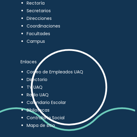
Rectoría
Secretarios
Direcciones
Coordinaciones
Facultades
Campus
Enlaces
Correo de Empleados UAQ
Directorio
TV UAQ
Radio UAQ
Calendario Escolar
Bibliotecas
Contraloría Social
Mapa de sitio