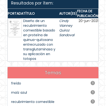
Resultados por ítem:
FECHA DE
PORTADA
TÍTULO
AUTOR(ES)
PUBLICACIÓN
Diseño de un
Cindy
20-jun-2021
recubrimiento
Vianney
comestible basado
Quiroz
en proteína de
Sandoval
quinua-quitosano
entrecruzado con
transglutaminasa y
su aplicación en
totopos
Temas
freído
1
maíz azul
1
recubrimiento comestible
1