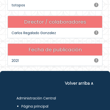
totopos
1
Director / colaboradores
Carlos Regalado Gonzalez
1
Fecha de publicación
2021
1
Volver arriba ∧
Administración Central
Página principal