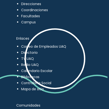
Direcciones
Coordinaciones
Facultades
Campus
Enlaces
Correo de Empleados UAQ
Directorio
TV UAQ
Radio UAQ
Calendario Escolar
Bibliotecas
Contraloría Social
Mapa de sitio
Comunidades