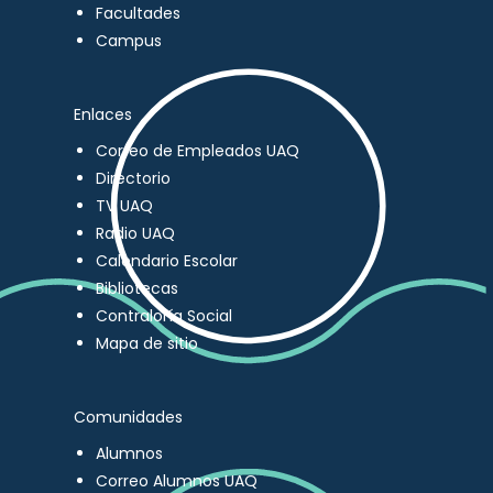
Facultades
Campus
Enlaces
Correo de Empleados UAQ
Directorio
TV UAQ
Radio UAQ
Calendario Escolar
Bibliotecas
Contraloría Social
Mapa de sitio
Comunidades
Alumnos
Correo Alumnos UAQ