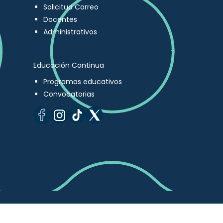
Solicitud Correo
Docentes
Administrativos
Educación Continua
Programas educativos
Convocatorias