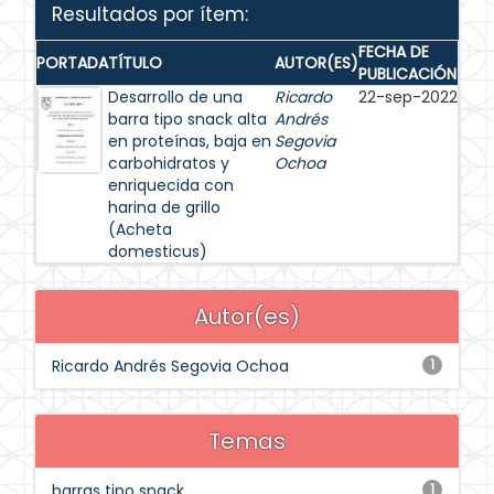
Resultados por ítem:
FECHA DE
PORTADA
TÍTULO
AUTOR(ES)
PUBLICACIÓN
Desarrollo de una
Ricardo
22-sep-2022
barra tipo snack alta
Andrés
en proteínas, baja en
Segovia
carbohidratos y
Ochoa
enriquecida con
harina de grillo
(Acheta
domesticus)
Autor(es)
Ricardo Andrés Segovia Ochoa
1
Temas
barras tipo snack
1