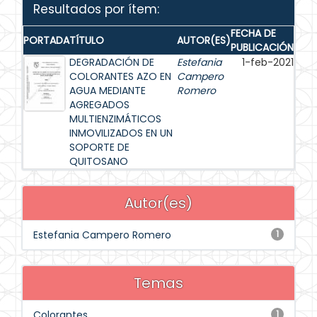
Resultados por ítem:
FECHA DE
PORTADA
TÍTULO
AUTOR(ES)
PUBLICACIÓN
DEGRADACIÓN DE
Estefania
1-feb-2021
COLORANTES AZO EN
Campero
AGUA MEDIANTE
Romero
AGREGADOS
MULTIENZIMÁTICOS
INMOVILIZADOS EN UN
SOPORTE DE
QUITOSANO
Autor(es)
Estefania Campero Romero
1
Temas
Colorantes
1