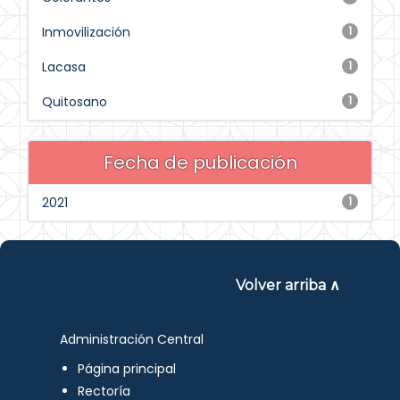
Inmovilización
1
Lacasa
1
Quitosano
1
Fecha de publicación
2021
1
Volver arriba ∧
Administración Central
Página principal
Rectoría