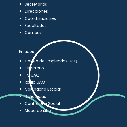
Secretarios
Direcciones
Coordinaciones
Facultades
Campus
Enlaces
Correo de Empleados UAQ
Directorio
TV UAQ
Radio UAQ
Calendario Escolar
Bibliotecas
Contraloría Social
Mapa de sitio