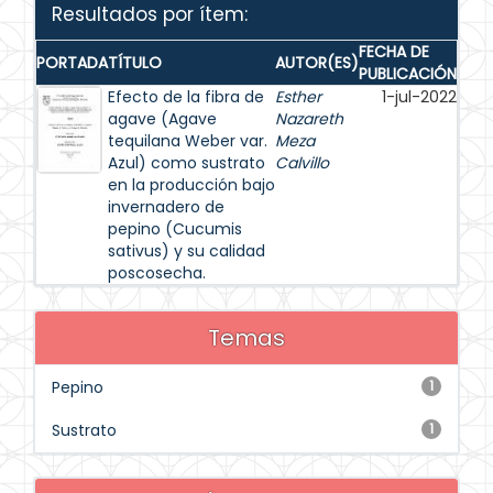
Resultados por ítem:
FECHA DE
PORTADA
TÍTULO
AUTOR(ES)
PUBLICACIÓN
Efecto de la fibra de
Esther
1-jul-2022
agave (Agave
Nazareth
tequilana Weber var.
Meza
Azul) como sustrato
Calvillo
en la producción bajo
invernadero de
pepino (Cucumis
sativus) y su calidad
poscosecha.
Temas
Pepino
1
Sustrato
1