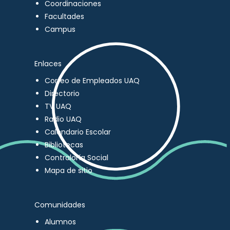
Coordinaciones
Facultades
Campus
Enlaces
Correo de Empleados UAQ
Directorio
TV UAQ
Radio UAQ
Calendario Escolar
Bibliotecas
Contraloría Social
Mapa de sitio
Comunidades
Alumnos