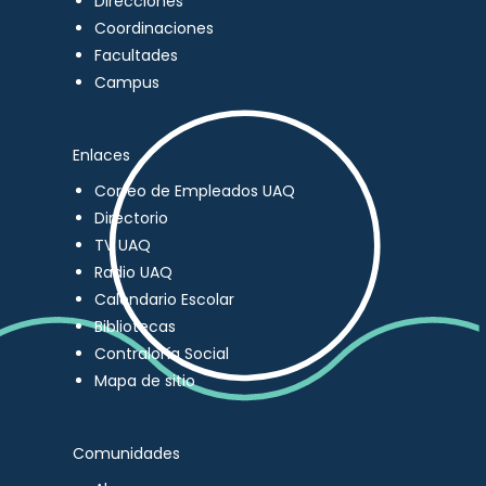
Direcciones
Coordinaciones
Facultades
Campus
Enlaces
Correo de Empleados UAQ
Directorio
TV UAQ
Radio UAQ
Calendario Escolar
Bibliotecas
Contraloría Social
Mapa de sitio
Comunidades