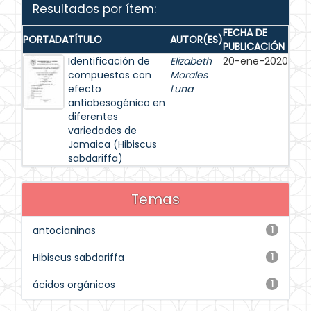
Resultados por ítem:
FECHA DE
PORTADA
TÍTULO
AUTOR(ES)
PUBLICACIÓN
Identificación de
Elizabeth
20-ene-2020
compuestos con
Morales
efecto
Luna
antiobesogénico en
diferentes
variedades de
Jamaica (Hibiscus
sabdariffa)
Temas
antocianinas
1
Hibiscus sabdariffa
1
ácidos orgánicos
1