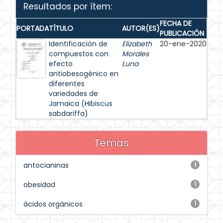
Resultados por ítem:
FECHA DE
PORTADA
TÍTULO
AUTOR(ES)
PUBLICACIÓN
Identificación de
Elizabeth
20-ene-2020
compuestos con
Morales
efecto
Luna
antiobesogénico en
diferentes
variedades de
Jamaica (Hibiscus
sabdariffa)
Temas
antocianinas
1
obesidad
1
ácidos orgánicos
1