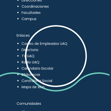
Direcciones
Coordinaciones
Facultades
Campus
Enlaces
Correo de Empleados UAQ
Directorio
TV UAQ
Radio UAQ
Calendario Escolar
Bibliotecas
Contraloría Social
Mapa de sitio
Comunidades