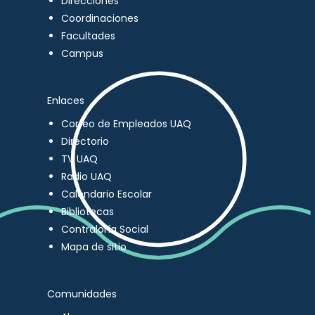
Direcciones
Coordinaciones
Facultades
Campus
Enlaces
Correo de Empleados UAQ
Directorio
TV UAQ
Radio UAQ
Calendario Escolar
Bibliotecas
Contraloría Social
Mapa de sitio
Comunidades