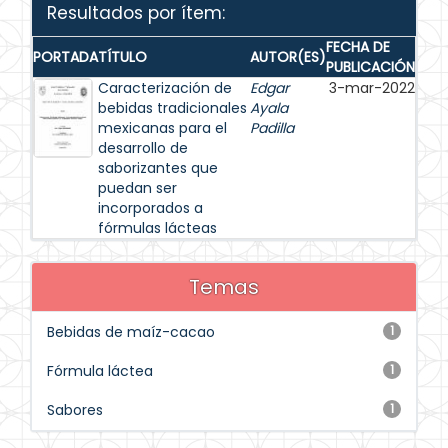
Resultados por ítem:
FECHA DE
PORTADA
TÍTULO
AUTOR(ES)
PUBLICACIÓN
Caracterización de
Edgar
3-mar-2022
bebidas tradicionales
Ayala
mexicanas para el
Padilla
desarrollo de
saborizantes que
puedan ser
incorporados a
fórmulas lácteas
Temas
Bebidas de maíz-cacao
1
Fórmula láctea
1
Sabores
1