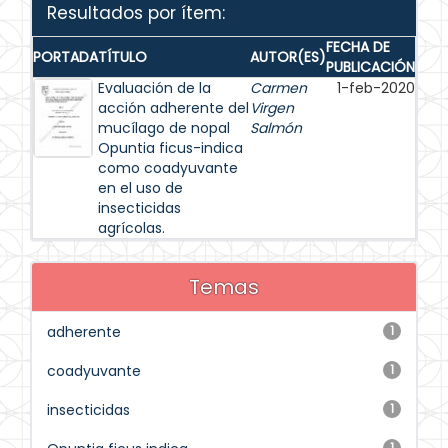
Resultados por ítem:
FECHA DE
PORTADA
TÍTULO
AUTOR(ES)
PUBLICACIÓN
Evaluación de la
Carmen
1-feb-2020
acción adherente del
Virgen
mucílago de nopal
Salmón
Opuntia ficus-indica
como coadyuvante
en el uso de
insecticidas
agrícolas.
Temas
adherente
1
coadyuvante
1
insecticidas
1
1