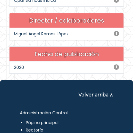
Opuntia ficus indica
Director / colaboradores
Miguel Angel Ramos López
1
Fecha de publicación
2020
1
Volver arriba ∧
Administración Central
Página principal
Rectoría