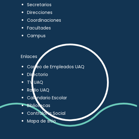
Secretarios
Direcciones
Coordinaciones
Facultades
Campus
Enlaces
Correo de Empleados UAQ
Directorio
TV UAQ
Radio UAQ
Calendario Escolar
Bibliotecas
Contraloría Social
Mapa de sitio