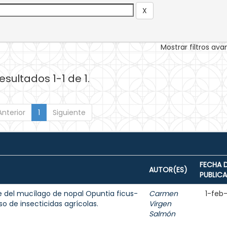
Mostrar filtros av
esultados 1-1 de 1.
Anterior
1
Siguiente
FECHA 
AUTOR(ES)
PUBLIC
e del mucílago de nopal Opuntia ficus-
Carmen
1-feb
 de insecticidas agrícolas.
Virgen
Salmón