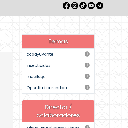
Temas
coadyuvante
1
insecticidas
1
mucílago
1
Opuntia ficus indica
1
Director /
colaboradores
1