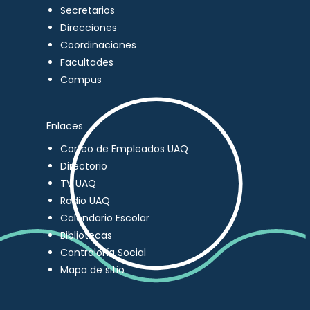
Secretarios
Direcciones
Coordinaciones
Facultades
Campus
Enlaces
Correo de Empleados UAQ
Directorio
TV UAQ
Radio UAQ
Calendario Escolar
Bibliotecas
Contraloría Social
Mapa de sitio