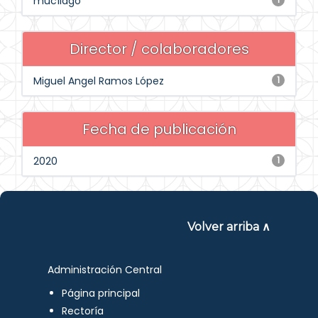
mucílago
Director / colaboradores
Miguel Angel Ramos López
1
Fecha de publicación
2020
1
Volver arriba ∧
Administración Central
Página principal
Rectoría