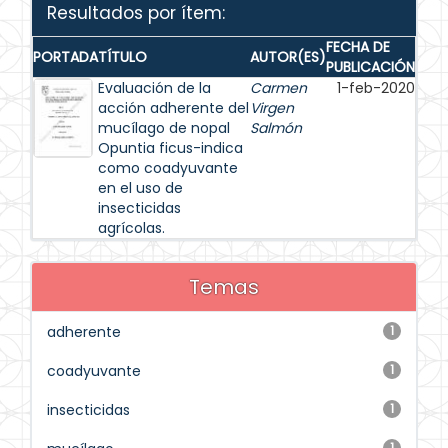
Resultados por ítem:
FECHA DE
PORTADA
TÍTULO
AUTOR(ES)
PUBLICACIÓN
Evaluación de la
Carmen
1-feb-2020
acción adherente del
Virgen
mucílago de nopal
Salmón
Opuntia ficus-indica
como coadyuvante
en el uso de
insecticidas
agrícolas.
Temas
adherente
1
coadyuvante
1
insecticidas
1
1