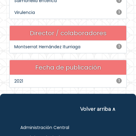
Salmonella enterica
1
Virulencia
1
Director / colaboradores
Montserrat Hernández Iturriaga
1
Fecha de publicación
2021
1
Volver arriba ∧
Administración Central