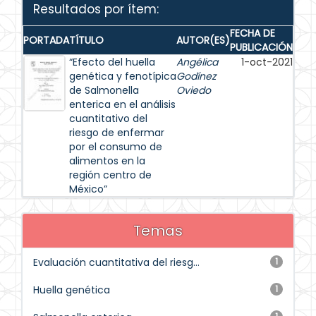
Resultados por ítem:
FECHA DE
PORTADA
TÍTULO
AUTOR(ES)
PUBLICACIÓN
“Efecto del huella
Angélica
1-oct-2021
genética y fenotípica
Godínez
de Salmonella
Oviedo
enterica en el análisis
cuantitativo del
riesgo de enfermar
por el consumo de
alimentos en la
región centro de
México”
Temas
Evaluación cuantitativa del riesg...
1
Huella genética
1