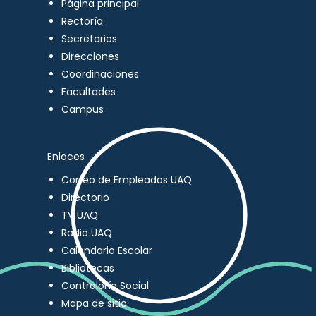
Página principal
Rectoría
Secretarios
Direcciones
Coordinaciones
Facultades
Campus
Enlaces
Correo de Empleados UAQ
Directorio
TV UAQ
Radio UAQ
Calendario Escolar
Bibliotecas
Contraloría Social
Mapa de sitio