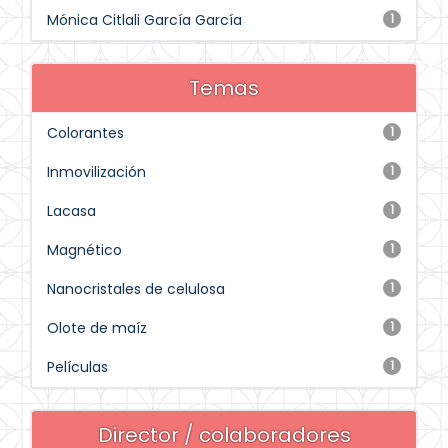
Mónica Citlali García García
1
Temas
Colorantes
1
Inmovilización
1
Lacasa
1
Magnético
1
Nanocristales de celulosa
1
Olote de maíz
1
Películas
1
Director / colaboradores