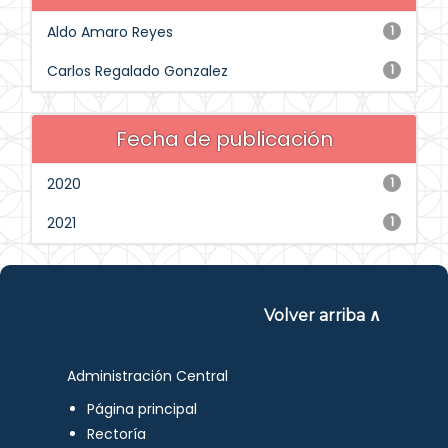
Aldo Amaro Reyes
1
Carlos Regalado Gonzalez
1
Fecha de publicación
2020
1
2021
1
Volver arriba ∧
Administración Central
Página principal
Rectoría