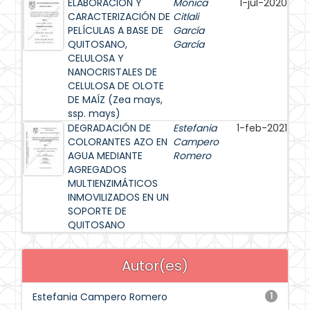
ELABORACIÓN Y
Mónica
1-jul-2020
CARACTERIZACIÓN DE
Citlali
PELÍCULAS A BASE DE
García
QUITOSANO,
García
CELULOSA Y
NANOCRISTALES DE
CELULOSA DE OLOTE
DE MAÍZ (Zea mays,
ssp. mays)
DEGRADACIÓN DE
Estefania
1-feb-2021
COLORANTES AZO EN
Campero
AGUA MEDIANTE
Romero
AGREGADOS
MULTIENZIMÁTICOS
INMOVILIZADOS EN UN
SOPORTE DE
QUITOSANO
Autor(es)
Estefania Campero Romero
1