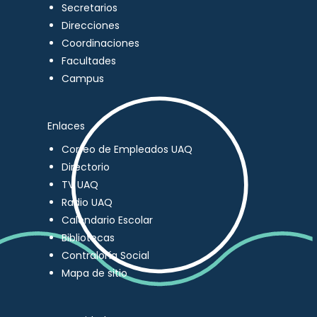
Secretarios
Direcciones
Coordinaciones
Facultades
Campus
Enlaces
Correo de Empleados UAQ
Directorio
TV UAQ
Radio UAQ
Calendario Escolar
Bibliotecas
Contraloría Social
Mapa de sitio