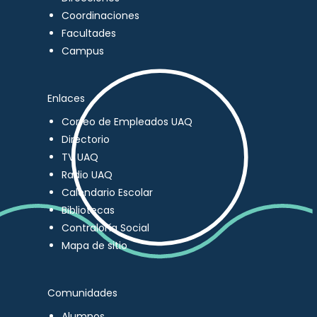
Coordinaciones
Facultades
Campus
Enlaces
Correo de Empleados UAQ
Directorio
TV UAQ
Radio UAQ
Calendario Escolar
Bibliotecas
Contraloría Social
Mapa de sitio
Comunidades
Alumnos