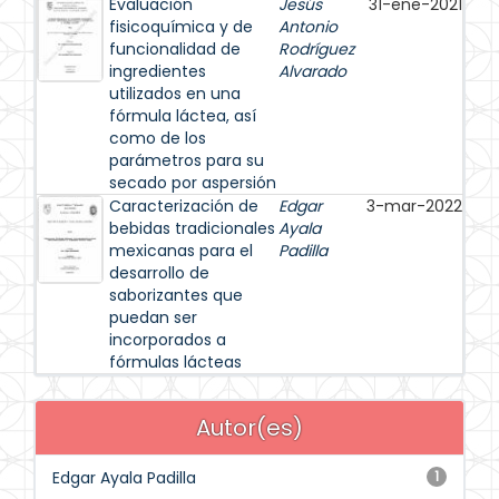
Evaluación
Jesús
31-ene-2021
fisicoquímica y de
Antonio
funcionalidad de
Rodríguez
ingredientes
Alvarado
utilizados en una
fórmula láctea, así
como de los
parámetros para su
secado por aspersión
Caracterización de
Edgar
3-mar-2022
bebidas tradicionales
Ayala
mexicanas para el
Padilla
desarrollo de
saborizantes que
puedan ser
incorporados a
fórmulas lácteas
Autor(es)
Edgar Ayala Padilla
1