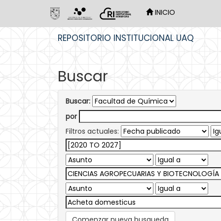
INICIO
Skip
REPOSITORIO INSTITUCIONAL UAQ
navigation
Buscar
Buscar:
por
Filtros actuales:
Comenzar nueva busqueda