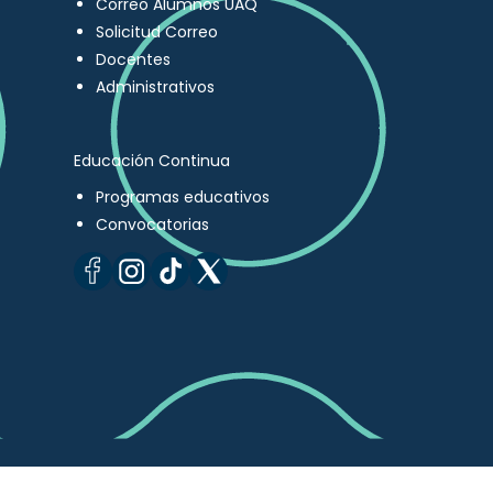
Correo Alumnos UAQ
Solicitud Correo
Docentes
Administrativos
Educación Continua
Programas educativos
Convocatorias