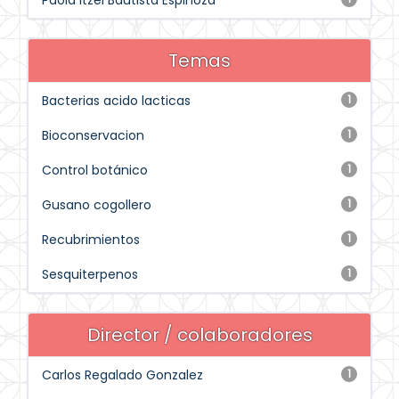
Paola Itzel Bautista Espinoza
Temas
Bacterias acido lacticas
1
Bioconservacion
1
Control botánico
1
Gusano cogollero
1
Recubrimientos
1
Sesquiterpenos
1
Director / colaboradores
Carlos Regalado Gonzalez
1