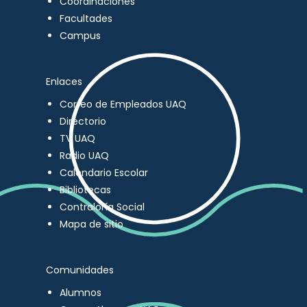
Coordinaciones
Facultades
Campus
Enlaces
Correo de Empleados UAQ
Directorio
TV UAQ
Radio UAQ
Calendario Escolar
Bibliotecas
Contraloría Social
Mapa de sitio
Comunidades
Alumnos