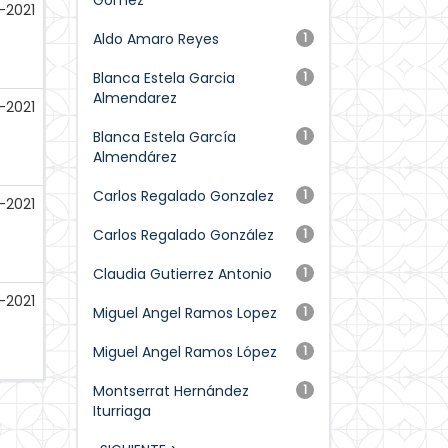
Gómez
-2021
Aldo Amaro Reyes
1
Blanca Estela Garcia
1
Almendarez
-2021
Blanca Estela García
1
Almendárez
Carlos Regalado Gonzalez
1
-2021
Carlos Regalado González
1
Claudia Gutierrez Antonio
1
-2021
Miguel Angel Ramos Lopez
1
Miguel Angel Ramos López
1
Montserrat Hernández
1
Iturriaga