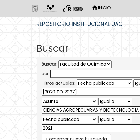
INICIO
Skip
REPOSITORIO INSTITUCIONAL UAQ
navigation
Buscar
Buscar:
por
Filtros actuales:
Comenzar nueva busqueda