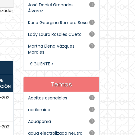
José Daniel Granados
1
anzados
Álvarez
Karla Georgina Romero Sosa
1
Lady Laura Rosales Cueto
1
Martha Elena Vázquez
1
Morales
SIGUIENTE >
DE
Temas
ACIÓN
-2021
Aceites esenciales
1
acrilamida
1
Acuaponía
1
-2021
agua electrolizada neutra
1