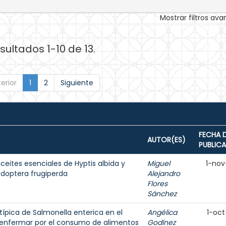
Mostrar filtros av
sultados 1-10 de 13.
erior
1
2
Siguiente
FECHA 
AUTOR(ES)
PUBLIC
aceites esenciales de Hyptis albida y
Miguel
1-nov
doptera frugiperda
Alejandro
Flores
Sánchez
típica de Salmonella enterica en el
Angélica
1-oct
de enfermar por el consumo de alimentos
Godínez