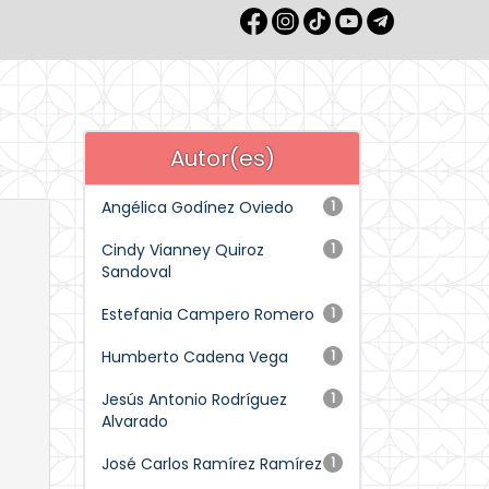
Autor(es)
Angélica Godínez Oviedo
1
Cindy Vianney Quiroz
1
Sandoval
Estefania Campero Romero
1
Humberto Cadena Vega
1
Jesús Antonio Rodríguez
1
Alvarado
José Carlos Ramírez Ramírez
1