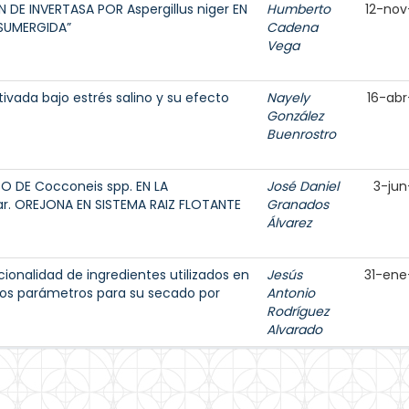
E INVERTASA POR Aspergillus niger EN
Humberto
12-nov
 SUMERGIDA”
Cadena
Vega
tivada bajo estrés salino y su efecto
Nayely
16-abr
González
Buenrostro
 DE Cocconeis spp. EN LA
José Daniel
3-jun
r. OREJONA EN SISTEMA RAIZ FLOTANTE
Granados
Álvarez
ionalidad de ingredientes utilizados en
Jesús
31-ene
los parámetros para su secado por
Antonio
Rodríguez
Alvarado