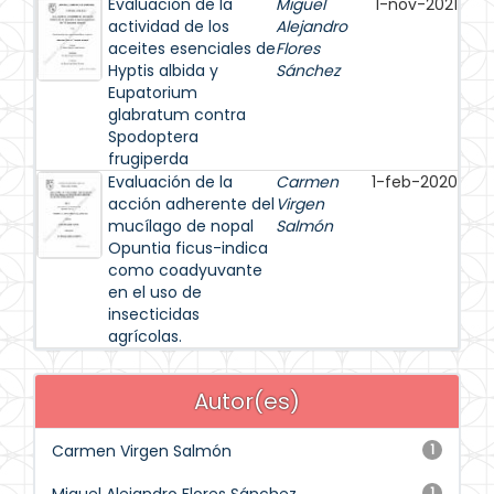
Evaluación de la
Miguel
1-nov-2021
actividad de los
Alejandro
aceites esenciales de
Flores
Hyptis albida y
Sánchez
Eupatorium
glabratum contra
Spodoptera
frugiperda
Evaluación de la
Carmen
1-feb-2020
acción adherente del
Virgen
mucílago de nopal
Salmón
Opuntia ficus-indica
como coadyuvante
en el uso de
insecticidas
agrícolas.
Autor(es)
Carmen Virgen Salmón
1
1