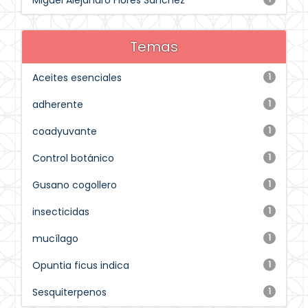
Miguel Alejandro Flores Sánchez
Temas
Aceites esenciales
1
adherente
1
coadyuvante
1
Control botánico
1
Gusano cogollero
1
insecticidas
1
mucílago
1
Opuntia ficus indica
1
Sesquiterpenos
1