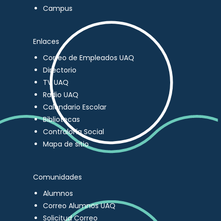
Campus
Enlaces
Correo de Empleados UAQ
Directorio
TV UAQ
Radio UAQ
Calendario Escolar
Bibliotecas
Contraloría Social
Mapa de sitio
Comunidades
Alumnos
Correo Alumnos UAQ
Solicitud Correo