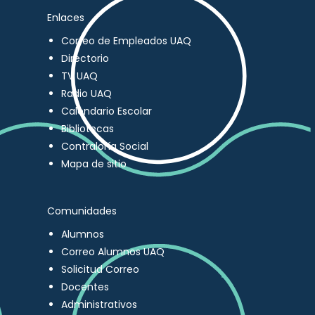
Enlaces
Correo de Empleados UAQ
Directorio
TV UAQ
Radio UAQ
Calendario Escolar
Bibliotecas
Contraloría Social
Mapa de sitio
Comunidades
Alumnos
Correo Alumnos UAQ
Solicitud Correo
Docentes
Administrativos