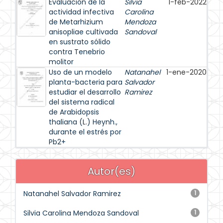
Evaluación de la
Silvia
1-feb-2022
actividad infectiva
Carolina
de Metarhizium
Mendoza
anisopliae cultivada
Sandoval
en sustrato sólido
contra Tenebrio
molitor
Uso de un modelo
Natanahel
1-ene-2020
planta-bacteria para
Salvador
estudiar el desarrollo
Ramirez
del sistema radical
de Arabidopsis
thaliana (L.) Heynh.,
durante el estrés por
Pb2+
Autor(es)
Natanahel Salvador Ramirez
1
Silvia Carolina Mendoza Sandoval
1