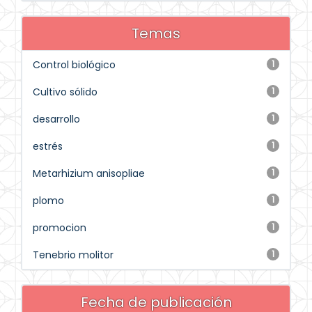
Temas
Control biológico
1
Cultivo sólido
1
desarrollo
1
estrés
1
Metarhizium anisopliae
1
plomo
1
promocion
1
Tenebrio molitor
1
Fecha de publicación