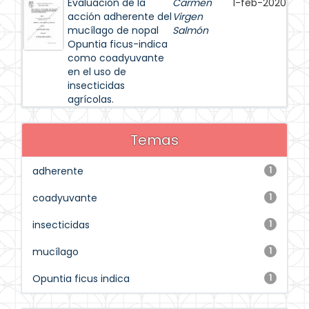
Evaluación de la
Carmen
1-feb-2020
acción adherente del
Virgen
mucílago de nopal
Salmón
Opuntia ficus-indica
como coadyuvante
en el uso de
insecticidas
agrícolas.
Temas
adherente
1
coadyuvante
1
insecticidas
1
mucílago
1
Opuntia ficus indica
1