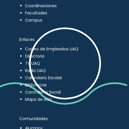
Coordinaciones
Facultades
Campus
Enlaces
Correo de Empleados UAQ
Directorio
TV UAQ
Radio UAQ
Calendario Escolar
Bibliotecas
Contraloría Social
Mapa de sitio
Comunidades
Alumnos