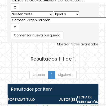
Comenzar nueva busqueda
Mostrar filtros avanzados
Resultados 1-1 de 1.
Anterior
1
Siguiente
Resultados por ítem:
FECHA DE
PORTADA
TÍTULO
AUTOR(ES)
PUBLICACIÓN