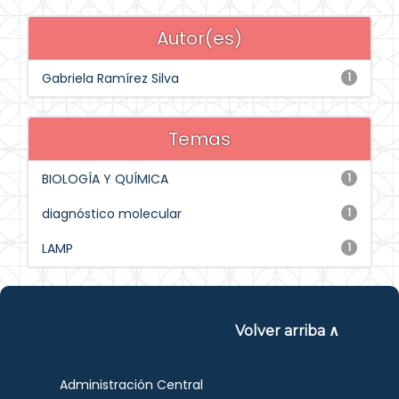
Autor(es)
Gabriela Ramírez Silva
1
Temas
BIOLOGÍA Y QUÍMICA
1
diagnóstico molecular
1
LAMP
1
Volver arriba ∧
Administración Central