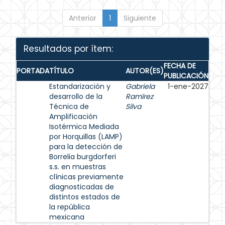
Anterior
1
Siguiente
Resultados por ítem:
FECHA DE
PORTADA
TÍTULO
AUTOR(ES)
PUBLICACIÓN
Estandarización y
Gabriela
1-ene-2027
desarrollo de la
Ramírez
Técnica de
Silva
Amplificación
Isotérmica Mediada
por Horquillas (LAMP)
para la detección de
Borrelia burgdorferi
s.s. en muestras
clínicas previamente
diagnosticadas de
distintos estados de
la república
mexicana