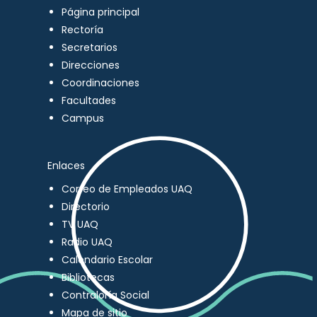
Página principal
Rectoría
Secretarios
Direcciones
Coordinaciones
Facultades
Campus
Enlaces
Correo de Empleados UAQ
Directorio
TV UAQ
Radio UAQ
Calendario Escolar
Bibliotecas
Contraloría Social
Mapa de sitio