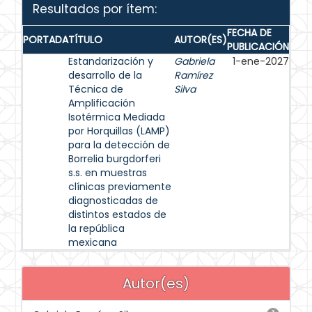
Resultados por ítem:
FECHA DE
PORTADA
TÍTULO
AUTOR(ES)
PUBLICACIÓN
Estandarización y
Gabriela
1-ene-2027
desarrollo de la
Ramírez
Técnica de
Silva
Amplificación
Isotérmica Mediada
por Horquillas (LAMP)
para la detección de
Borrelia burgdorferi
s.s. en muestras
clínicas previamente
diagnosticadas de
distintos estados de
la república
mexicana
Autor(es)