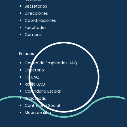
Secretarios
Direcciones
Coordinaciones
Facultades
Campus
Enlaces
Correo de Empleados UAQ
Directorio
TV UAQ
Radio UAQ
Calendario Escolar
Bibliotecas
Contraloría Social
Mapa de sitio