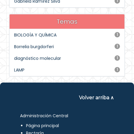
Gabriela Ramírez Silva
1
Temas
BIOLOGÍA Y QUÍMICA
1
Borrelia burgdorferi
1
diagnóstico molecular
1
LAMP
1
Volver arriba ∧
Administración Central
Página principal
Rectoría