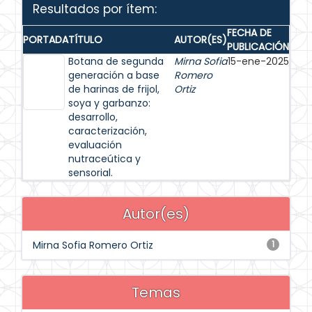
Resultados por ítem:
FECHA DE
PORTADA
TÍTULO
AUTOR(ES)
PUBLICACIÓN
Botana de segunda
Mirna Sofia
15-ene-2025
generación a base
Romero
de harinas de frijol,
Ortiz
soya y garbanzo:
desarrollo,
caracterización,
evaluación
nutraceútica y
sensorial.
Autor(es)
Mirna Sofia Romero Ortiz
1
Temas