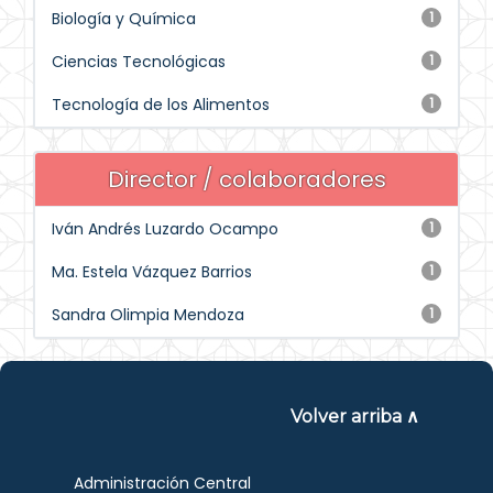
Biología y Química
1
Ciencias Tecnológicas
1
Tecnología de los Alimentos
1
Director / colaboradores
Iván Andrés Luzardo Ocampo
1
Ma. Estela Vázquez Barrios
1
Sandra Olimpia Mendoza
1
Volver arriba ∧
Administración Central