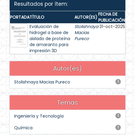
Resultados por ítem:
FECHA DE
PORTADA
TÍTULO
AUTOR(ES)
PUBLICACIÓN
Evaluación de
Stolishnaya
31-oct-2025
hidrogel a base de
Macias
aislado de proteína
Pureco
de amaranto para
impresión 3D
Autor(es)
Stolishnaya Macias Pureco
1
Temas
Ingeniería y Tecnología
1
Química
1