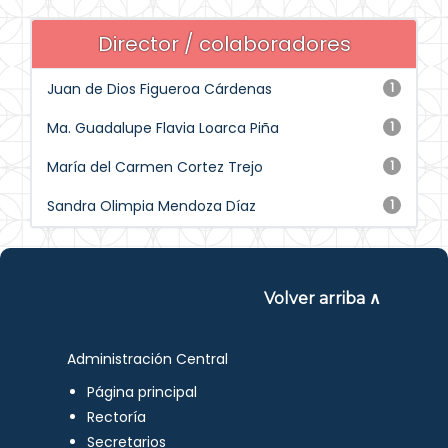
Director / colaboradores
Juan de Dios Figueroa Cárdenas
1
Ma. Guadalupe Flavia Loarca Piña
1
María del Carmen Cortez Trejo
1
Sandra Olimpia Mendoza Díaz
1
Volver arriba ∧
Administración Central
Página principal
Rectoría
Secretarios