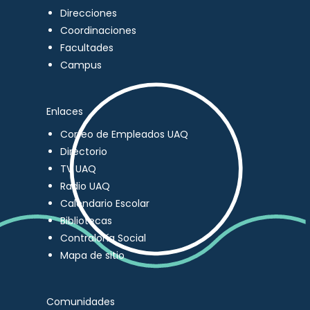
Direcciones
Coordinaciones
Facultades
Campus
Enlaces
Correo de Empleados UAQ
Directorio
TV UAQ
Radio UAQ
Calendario Escolar
Bibliotecas
Contraloría Social
Mapa de sitio
Comunidades