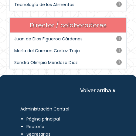
Tecnología de los Alimentos
1
Director / colaboradores
Juan de Dios Figueroa Cárdenas
1
María del Carmen Cortez Trejo
1
Sandra Olimpia Mendoza Díaz
1
Volver arriba ∧
Administración Central
Página principal
Rectoría
Secretarios