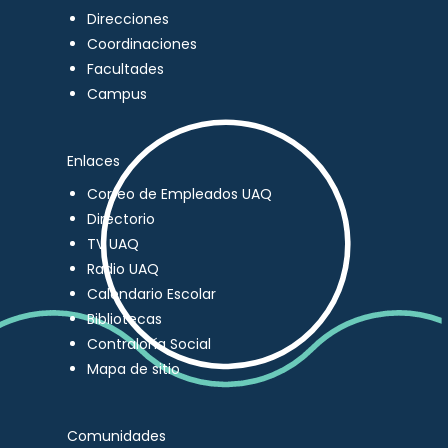
Direcciones
Coordinaciones
Facultades
Campus
Enlaces
Correo de Empleados UAQ
Directorio
TV UAQ
Radio UAQ
Calendario Escolar
Bibliotecas
Contraloría Social
Mapa de sitio
Comunidades