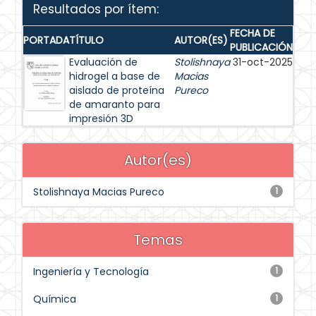
Resultados por ítem:
FECHA DE
PORTADA
TÍTULO
AUTOR(ES)
PUBLICACIÓN
Evaluación de
Stolishnaya
31-oct-2025
hidrogel a base de
Macias
aislado de proteína
Pureco
de amaranto para
impresión 3D
Autor(es)
Stolishnaya Macias Pureco
1
Temas
Ingeniería y Tecnología
1
Química
1