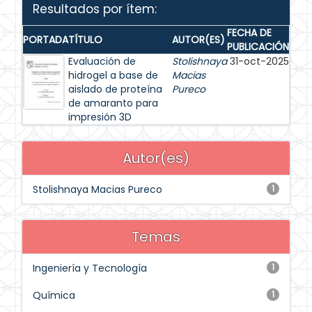
Resultados por ítem:
FECHA DE
PORTADA
TÍTULO
AUTOR(ES)
PUBLICACIÓN
Evaluación de
Stolishnaya
31-oct-2025
hidrogel a base de
Macias
aislado de proteína
Pureco
de amaranto para
impresión 3D
Autor(es)
Stolishnaya Macias Pureco
1
Temas
Ingeniería y Tecnología
1
Química
1