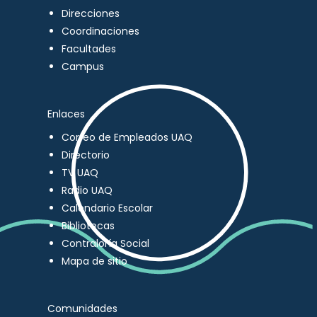
Direcciones
Coordinaciones
Facultades
Campus
Enlaces
Correo de Empleados UAQ
Directorio
TV UAQ
Radio UAQ
Calendario Escolar
Bibliotecas
Contraloría Social
Mapa de sitio
Comunidades