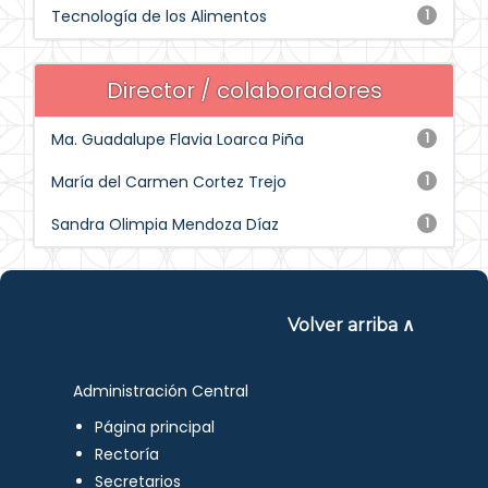
Tecnología de los Alimentos
1
Director / colaboradores
Ma. Guadalupe Flavia Loarca Piña
1
María del Carmen Cortez Trejo
1
Sandra Olimpia Mendoza Díaz
1
Volver arriba ∧
Administración Central
Página principal
Rectoría
Secretarios