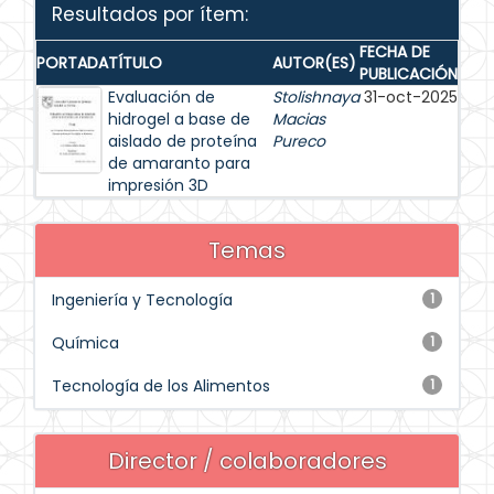
Resultados por ítem:
FECHA DE
PORTADA
TÍTULO
AUTOR(ES)
PUBLICACIÓN
Evaluación de
Stolishnaya
31-oct-2025
hidrogel a base de
Macias
aislado de proteína
Pureco
de amaranto para
impresión 3D
Temas
Ingeniería y Tecnología
1
Química
1
Tecnología de los Alimentos
1
Director / colaboradores