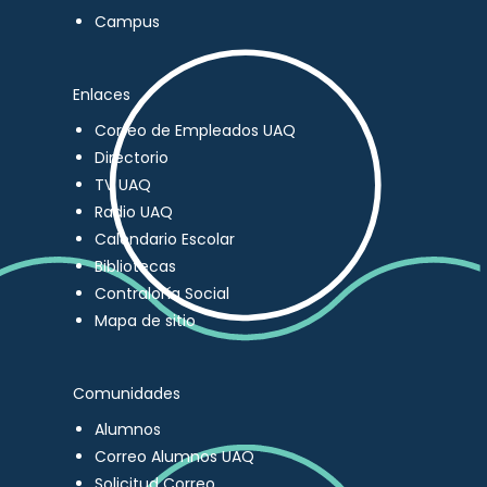
Campus
Enlaces
Correo de Empleados UAQ
Directorio
TV UAQ
Radio UAQ
Calendario Escolar
Bibliotecas
Contraloría Social
Mapa de sitio
Comunidades
Alumnos
Correo Alumnos UAQ
Solicitud Correo