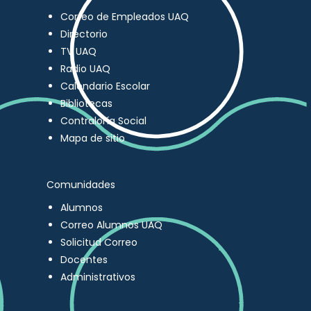
Correo de Empleados UAQ
Directorio
TV UAQ
Radio UAQ
Calendario Escolar
Bibliotecas
Contraloría Social
Mapa de sitio
Comunidades
Alumnos
Correo Alumnos UAQ
Solicitud Correo
Docentes
Administrativos