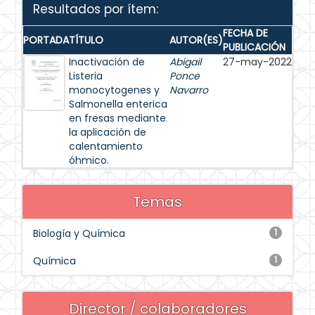
Resultados por ítem:
FECHA DE
PORTADA
TÍTULO
AUTOR(ES)
PUBLICACIÓN
Inactivación de
Abigail
27-may-2022
Listeria
Ponce
monocytogenes y
Navarro
Salmonella enterica
en fresas mediante
la aplicación de
calentamiento
óhmico.
Temas
Biología y Química
1
Química
1
Director / colaboradores