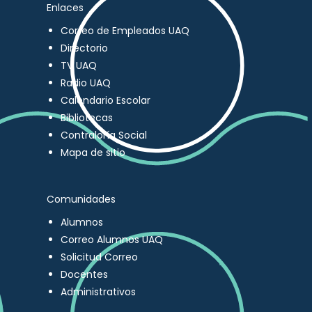
Enlaces
Correo de Empleados UAQ
Directorio
TV UAQ
Radio UAQ
Calendario Escolar
Bibliotecas
Contraloría Social
Mapa de sitio
Comunidades
Alumnos
Correo Alumnos UAQ
Solicitud Correo
Docentes
Administrativos