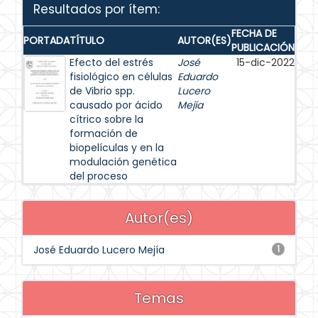
Resultados por ítem:
FECHA DE
PORTADA
TÍTULO
AUTOR(ES)
PUBLICACIÓN
Efecto del estrés
José
15-dic-2022
fisiológico en células
Eduardo
de Vibrio spp.
Lucero
causado por ácido
Mejía
cítrico sobre la
formación de
biopelículas y en la
modulación genética
del proceso
Autor(es)
José Eduardo Lucero Mejía
1
Temas