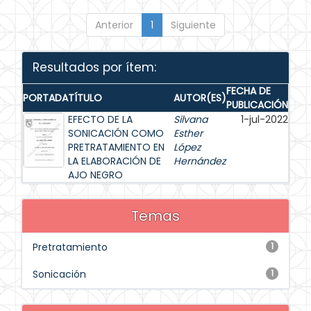
Anterior
1
Siguiente
Resultados por ítem:
FECHA DE
PORTADA
TÍTULO
AUTOR(ES)
PUBLICACIÓN
EFECTO DE LA
Silvana
1-jul-2022
SONICACIÓN COMO
Esther
PRETRATAMIENTO EN
López
LA ELABORACIÓN DE
Hernández
AJO NEGRO
Temas
Pretratamiento
1
Sonicación
1