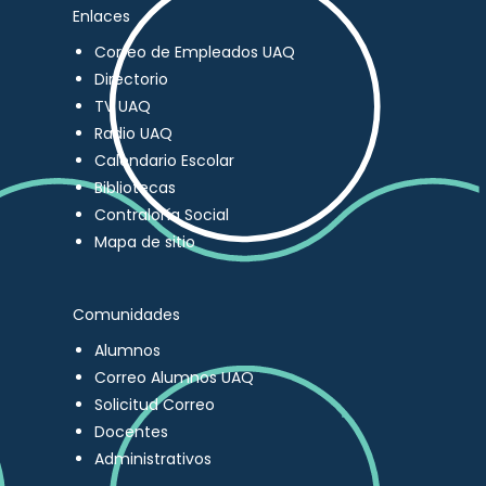
Enlaces
Correo de Empleados UAQ
Directorio
TV UAQ
Radio UAQ
Calendario Escolar
Bibliotecas
Contraloría Social
Mapa de sitio
Comunidades
Alumnos
Correo Alumnos UAQ
Solicitud Correo
Docentes
Administrativos