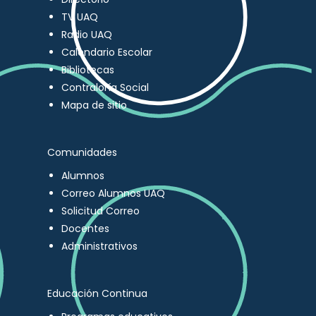
TV UAQ
Radio UAQ
Calendario Escolar
Bibliotecas
Contraloría Social
Mapa de sitio
Comunidades
Alumnos
Correo Alumnos UAQ
Solicitud Correo
Docentes
Administrativos
Educación Continua