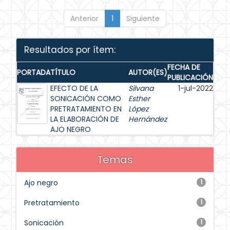
Anterior
1
Siguiente
Resultados por ítem:
FECHA DE
PORTADA
TÍTULO
AUTOR(ES)
PUBLICACIÓN
EFECTO DE LA
Silvana
1-jul-2022
SONICACIÓN COMO
Esther
PRETRATAMIENTO EN
López
LA ELABORACIÓN DE
Hernández
AJO NEGRO
Temas
Ajo negro
1
Pretratamiento
1
Sonicación
1