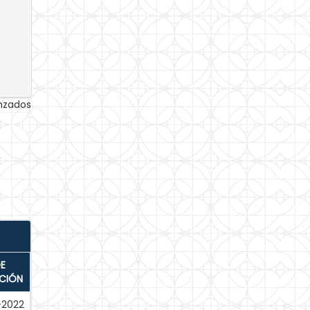
anzados
E
ACIÓN
-2022