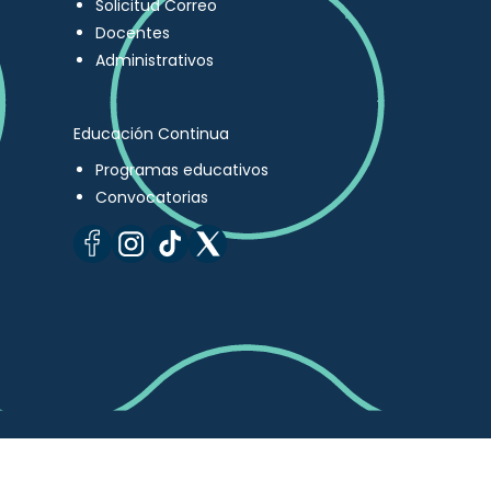
Solicitud Correo
Docentes
Administrativos
Educación Continua
Programas educativos
Convocatorias