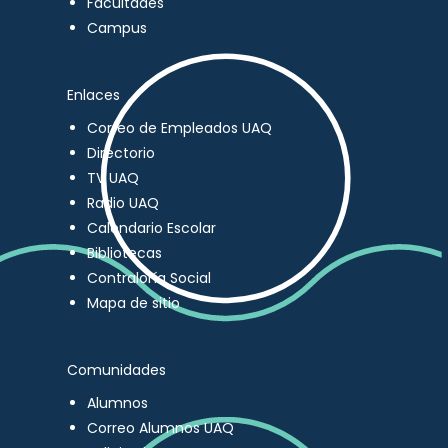
Facultades
Campus
Enlaces
Correo de Empleados UAQ
Directorio
TV UAQ
Radio UAQ
Calendario Escolar
Bibliotecas
Contraloría Social
Mapa de sitio
Comunidades
Alumnos
Correo Alumnos UAQ