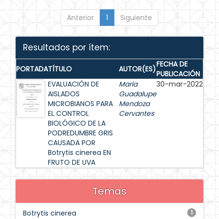
Anterior
1
Siguiente
Resultados por ítem:
FECHA DE
PORTADA
TÍTULO
AUTOR(ES)
PUBLICACIÓN
EVALUACIÓN DE
María
30-mar-2022
AISLADOS
Guadalupe
MICROBIANOS PARA
Mendoza
EL CONTROL
Cervantes
BIOLÓGICO DE LA
PODREDUMBRE GRIS
CAUSADA POR
Botrytis cinerea EN
FRUTO DE UVA
Temas
Botrytis cinerea
1