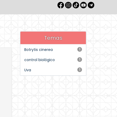
Temas
Botrytis cinerea
1
control biológico
1
Uva
1