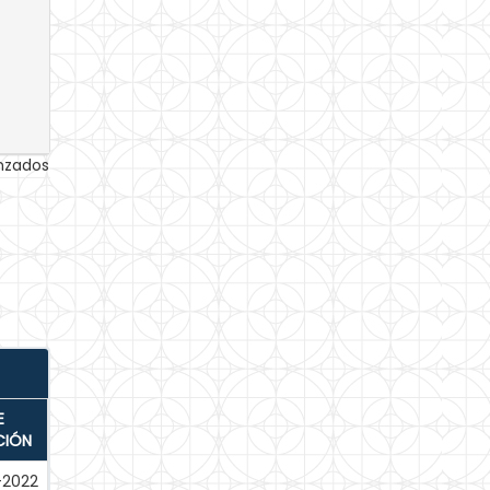
anzados
E
CIÓN
-2022