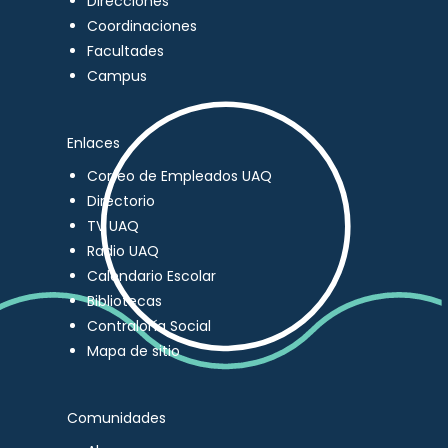
Direcciones
Coordinaciones
Facultades
Campus
Enlaces
Correo de Empleados UAQ
Directorio
TV UAQ
Radio UAQ
Calendario Escolar
Bibliotecas
Contraloría Social
Mapa de sitio
Comunidades