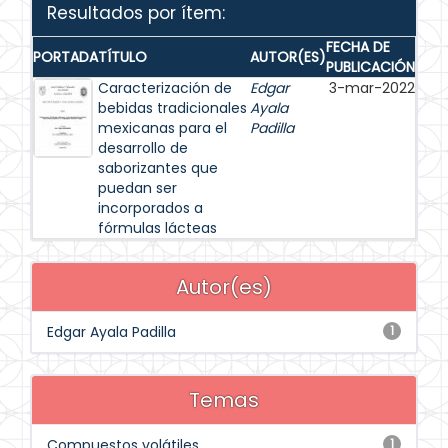
Resultados por ítem:
FECHA DE
PORTADA
TÍTULO
AUTOR(ES)
PUBLICACIÓN
Caracterización de
Edgar
3-mar-2022
bebidas tradicionales
Ayala
mexicanas para el
Padilla
desarrollo de
saborizantes que
puedan ser
incorporados a
fórmulas lácteas
Autor(es)
Edgar Ayala Padilla
1
Temas
Compuestos volátiles
1