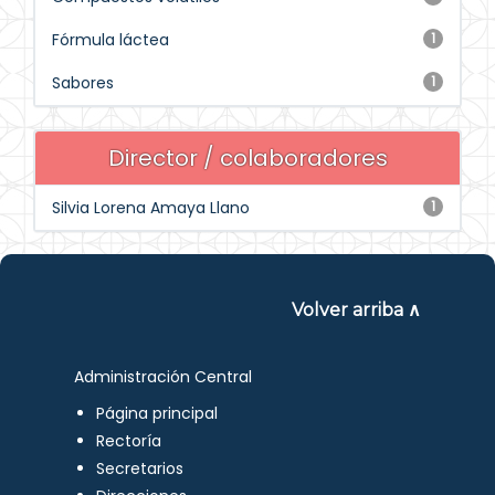
Fórmula láctea
1
Sabores
1
Director / colaboradores
Silvia Lorena Amaya Llano
1
Volver arriba ∧
Administración Central
Página principal
Rectoría
Secretarios