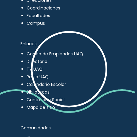
Direcciones
Coordinaciones
Facultades
Campus
Enlaces
Correo de Empleados UAQ
Directorio
TV UAQ
Radio UAQ
Calendario Escolar
Bibliotecas
Contraloría Social
Mapa de sitio
Comunidades