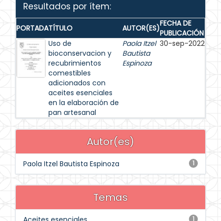
Resultados por ítem:
FECHA DE
PORTADA
TÍTULO
AUTOR(ES)
PUBLICACIÓN
Uso de
Paola Itzel
30-sep-2022
bioconservacion y
Bautista
recubrimientos
Espinoza
comestibles
adicionados con
aceites esenciales
en la elaboración de
pan artesanal
Autor(es)
Paola Itzel Bautista Espinoza
1
Temas
Aceites esenciales
1